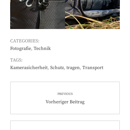
CATEGORIES:
Fotografie
,
Technik
TAGS:
Kamerasicherheit
,
Schutz
,
tragen
,
Transport
Beitragsnavigation
PREVIOUS
Previous
Vorheriger Beitrag
post: